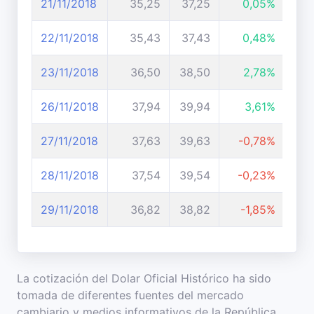
21/11/2018
35,25
37,25
0,05%
22/11/2018
35,43
37,43
0,48%
23/11/2018
36,50
38,50
2,78%
26/11/2018
37,94
39,94
3,61%
27/11/2018
37,63
39,63
-0,78%
28/11/2018
37,54
39,54
-0,23%
29/11/2018
36,82
38,82
-1,85%
La cotización del Dolar Oficial Histórico ha sido
tomada de diferentes fuentes del mercado
cambiario y medios informativos de la República