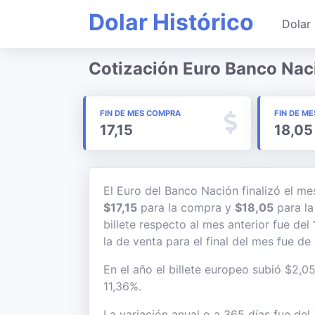
Dolar Histórico
Dolar 
Cotización Euro Banco Nac
FIN DE MES COMPRA
FIN DE ME
17,15
18,05
El Euro del Banco Nación finalizó el m
$17,15
para la compra y
$18,05
para la
billete respecto al mes anterior fue del
la de venta para el final del mes fue de
En el año el billete europeo subió $2,05
11,36%.
La variación anual o a 365 días fue del