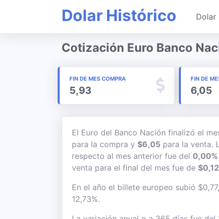
Dolar Histórico
Dolar 
Cotización Euro Banco Nac
FIN DE MES COMPRA
FIN DE ME
5,93
6,05
El Euro del Banco Nación finalizó el m
para la compra y
$6,05
para la venta. L
respecto al mes anterior fue del
0,00%
venta para el final del mes fue de
$0,12
En el año el billete europeo subió $0,77
12,73%.
La variación anual o a 365 días fue del