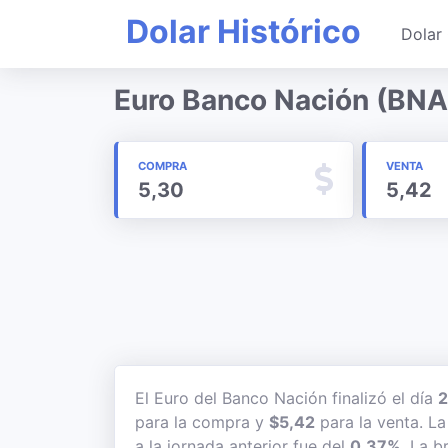
Dolar Histórico
Dolar 
Euro Banco Nación (BNA
COMPRA
VENTA
5,30
5,42
El Euro del Banco Nación finalizó el día
2
para la compra y
$5,42
para la venta. La
a la jornada anterior fue del
0,37%
. La b