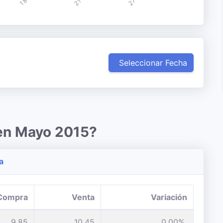
Seleccionar Fecha
 en Mayo 2015?
a
Compra
Venta
Variación
9,85
10,45
0,00%