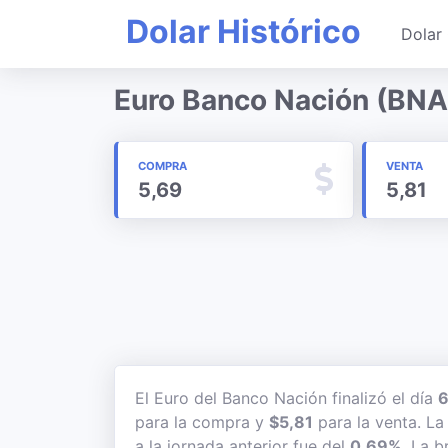
Dolar Histórico
Dolar 
Euro Banco Nación (BNA)
COMPRA
VENTA
5,69
5,81
El Euro del Banco Nación finalizó el día
6
para la compra y
$5,81
para la venta. La 
a la jornada anterior fue del
0,69%
. La b