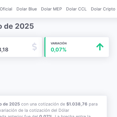
Oficial
Dolar Blue
Dolar MEP
Dolar CCL
Dolar Cripto
zo de 2025
VARIACIÓN
8,18
0,07%
o de 2025
con una cotización de
$1.038,76
para
variación de la cotización del Dólar
ada anterior fue del
0,07%
. La brecha entre la