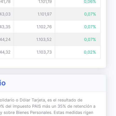
041,78
1.101,19
0,06%
043,03
1.101,97
0,07%
043,35
1.102,76
0,07%
044,24
1.103,52
0,07%
044,32
1.103,73
0,02%
io
lidario o Dólar Tarjeta, es el resultado de
 30% del impuesto PAIS más un 35% de retención a
 y sobre Bienes Personales. Estas medidas rigen