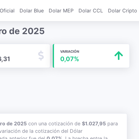
Oficial
Dolar Blue
Dolar MEP
Dolar CCL
Dolar Cripto
ero de 2025
VARIACIÓN
6,31
0,07%
ero de 2025
con una cotización de
$1.027,95
para
variación de la cotización del Dólar
ada anterior fue del
0,07%
. La brecha entre la