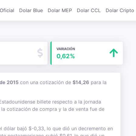
Oficial
Dolar Blue
Dolar MEP
Dolar CCL
Dolar Cripto
VARIACIÓN
0,62%
 de 2015
con una cotización de
$14,26
para la
 Estadounidense billete respecto a la jornada
e la cotización de compra y la de venta fue de
l dólar bajó $-0,33, lo que dió un decremento en
llete norteamericano subió $0,61, lo que dió un