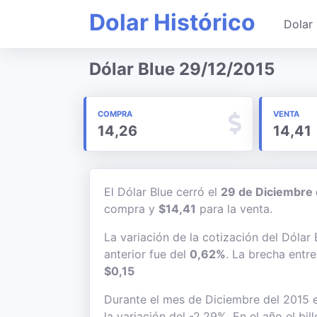
Dolar Histórico
Dolar 
Dólar Blue 29/12/2015
COMPRA
VENTA
14,26
14,41
El Dólar Blue cerró el
29 de Diciembre
compra y
$14,41
para la venta.
La variación de la cotización del Dólar
anterior fue del
0,62%
. La brecha entr
$0,15
Durante el mes de Diciembre del 2015 e
la variación del -2,29%. En el año el bi