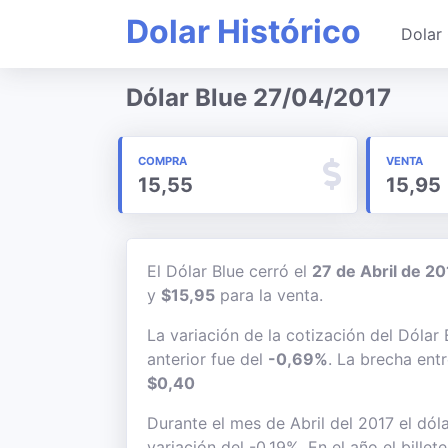
Dolar Histórico
Dolar 
Dólar Blue 27/04/2017
COMPRA
VENTA
15,55
15,95
El Dólar Blue cerró el
27 de Abril de 20
y
$15,95
para la venta.
La variación de la cotización del Dólar
anterior fue del
-0,69%
. La brecha ent
$0,40
Durante el mes de Abril del 2017 el dól
variación del -0,19%. En el año el bille