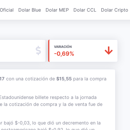
Oficial
Dolar Blue
Dolar MEP
Dolar CCL
Dolar Cripto
VARIACIÓN
-0,69%
17
con una cotización de
$15,55
para la compra
 Estadounidense billete respecto a la jornada
re la cotización de compra y la de venta fue de
ar bajó $-0,03, lo que dió un decremento en la
te norteamericano bajó $-0,92, lo que dió un