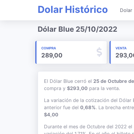
Dolar Histórico
Dolar 
Dólar Blue 25/10/2022
COMPRA
VENTA
289,00
293,0
El Dólar Blue cerró el
25 de Octubre d
compra y
$293,00
para la venta.
La variación de la cotización del Dólar
anterior fue del
0,68%
. La brecha entr
$4,00
Durante el mes de Octubre del 2022 el 
variación del 1,71%. En el año el billet