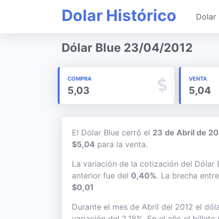
Dolar Histórico
Dolar 
Dólar Blue 23/04/2012
COMPRA
VENTA
5,03
5,04
El Dólar Blue cerró el
23 de Abril de 2
$5,04
para la venta.
La variación de la cotización del Dólar
anterior fue del
0,40%
. La brecha entr
$0,01
Durante el mes de Abril del 2012 el dóla
variación del 2,18%. En el año el billet