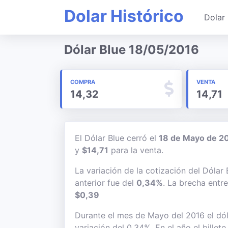
Dolar Histórico
Dolar 
Dólar Blue 18/05/2016
COMPRA
VENTA
14,32
14,71
El Dólar Blue cerró el
18 de Mayo de 2
y
$14,71
para la venta.
La variación de la cotización del Dólar
anterior fue del
0,34%
. La brecha entr
$0,39
Durante el mes de Mayo del 2016 el dól
variación del 0,34%. En el año el bille