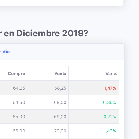
r en Diciembre 2019?
r día
Compra
Venta
Var %
64,25
68,25
-1,47%
64,50
68,50
0,36%
65,00
69,00
0,72%
66,00
70,00
1,43%