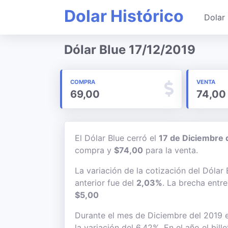
Dolar Histórico
Dolar 
Dólar Blue 17/12/2019
COMPRA
VENTA
69,00
74,00
El Dólar Blue cerró el
17 de Diciembre 
compra y
$74,00
para la venta.
La variación de la cotización del Dólar
anterior fue del
2,03%
. La brecha entr
$5,00
Durante el mes de Diciembre del 2019 e
la variación del 6,42%. En el año el bil