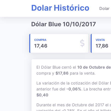
Dolar Histórico
Dolar 
Dólar Blue 10/10/2017
COMPRA
VENTA
17,46
17,86
El Dólar Blue cerró el
10 de Octubre d
compra y
$17,86
para la venta.
La variación de la cotización del Dólar
anterior fue del
-0,06%
. La brecha ent
$0,40
Durante el mes de Octubre del 2017 el 
variación del -0,28%. En el año el bille