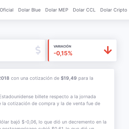
Oficial
Dolar Blue
Dolar MEP
Dolar CCL
Dolar Cripto
VARIACIÓN
-0,15%
2018
con una cotización de
$19,49
para la
 Estadounidense billete respecto a la jornada
e la cotización de compra y la de venta fue de
ólar bajó $-0,06, lo que dió un decremento en la
te norteamericano subió $0,61, lo que dió un