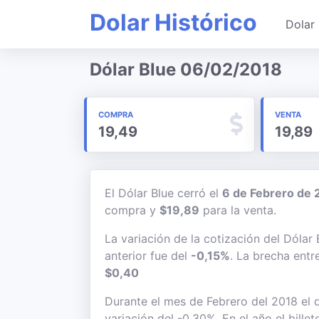
Dolar Histórico
Dolar 
Dólar Blue 06/02/2018
COMPRA
VENTA
19,49
19,89
El Dólar Blue cerró el
6 de Febrero de 
compra y
$19,89
para la venta.
La variación de la cotización del Dólar
anterior fue del
-0,15%
. La brecha entr
$0,40
Durante el mes de Febrero del 2018 el d
variación del -0,30%. En el año el bille