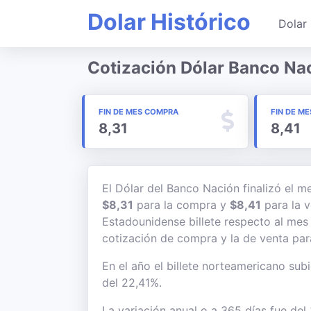
Dolar Histórico
Dolar 
Cotización Dólar Banco Na
FIN DE MES COMPRA
FIN DE ME
8,31
8,41
El Dólar del Banco Nación finalizó el 
$8,31
para la compra y
$8,41
para la v
Estadounidense billete respecto al mes 
cotización de compra y la de venta para
En el año el billete norteamericano subi
del 22,41%.
La variación anual o a 365 días fue del