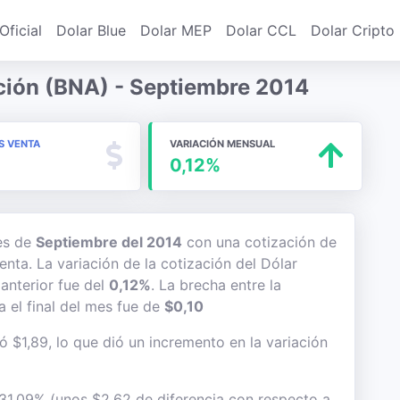
Oficial
Dolar Blue
Dolar MEP
Dolar CCL
Dolar Cripto
ción (BNA) - Septiembre 2014
S VENTA
VARIACIÓN MENSUAL
0,12%
mes de
Septiembre del 2014
con una cotización de
enta. La variación de la cotización del Dólar
anterior fue del
0,12%
. La brecha entre la
 el final del mes fue de
$0,10
ó $1,89, lo que dió un incremento en la variación
 31,09% (unos $2,62 de diferencia con respecto a