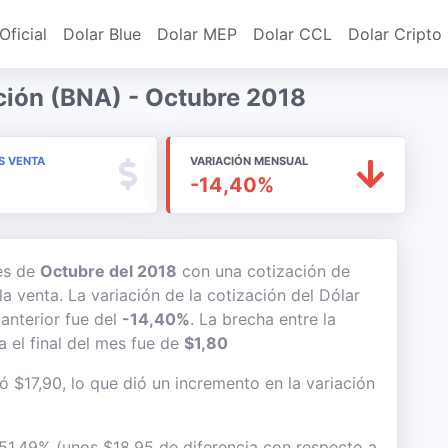
Oficial
Dolar Blue
Dolar MEP
Dolar CCL
Dolar Cripto
ción (BNA) - Octubre 2018
S VENTA
VARIACIÓN MENSUAL
-14,40%
mes de
Octubre del 2018
con una cotización de
a venta. La variación de la cotización del Dólar
anterior fue del
-14,40%
. La brecha entre la
 el final del mes fue de
$1,80
ó $17,90, lo que dió un incremento en la variación
 51,49% (unos $18,95 de diferencia con respecto a