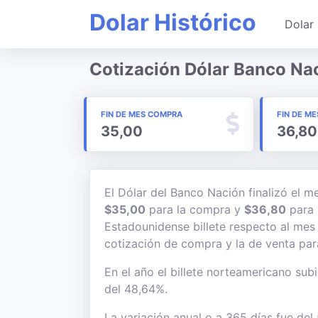
Dolar Histórico
Dolar 
Cotización Dólar Banco Na
FIN DE MES COMPRA
FIN DE ME
35,00
36,80
El Dólar del Banco Nación finalizó el 
$35,00
para la compra y
$36,80
para l
Estadounidense billete respecto al mes 
cotización de compra y la de venta para
En el año el billete norteamericano subi
del 48,64%.
La variación anual o a 365 días fue del