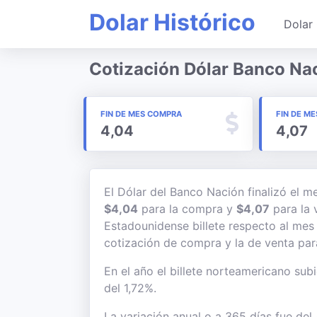
Dolar Histórico
Dolar 
Cotización Dólar Banco Na
FIN DE MES COMPRA
FIN DE ME
4,04
4,07
El Dólar del Banco Nación finalizó el 
$4,04
para la compra y
$4,07
para la 
Estadounidense billete respecto al mes 
cotización de compra y la de venta para
En el año el billete norteamericano subi
del 1,72%.
La variación anual o a 365 días fue del