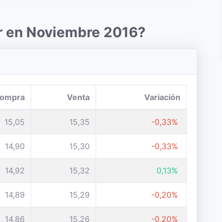
ar en Noviembre 2016?
ompra
Venta
Variación
15,05
15,35
-0,33%
14,90
15,30
-0,33%
14,92
15,32
0,13%
14,89
15,29
-0,20%
14,86
15,26
-0,20%