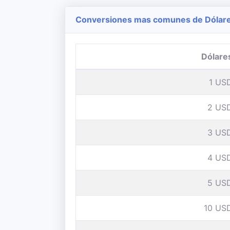
Conversiones mas comunes de Dólares
Dólare
1 US
2 US
3 US
4 US
5 US
10 US