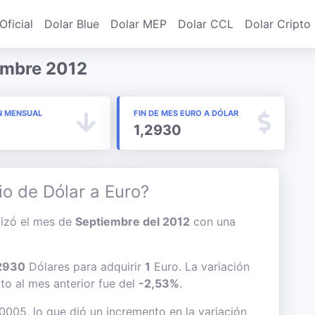
Oficial
Dolar Blue
Dolar MEP
Dolar CCL
Dolar Cripto
embre 2012
N MENSUAL
FIN DE MES EURO A DÓLAR
1,2930
io de Dólar a Euro?
alizó el mes de
Septiembre del 2012
con una
2930
Dólares para adquirir
1
Euro. La variación
cto al mes anterior fue del
-2,53%
.
,0005, lo que dió un incremento en la variación