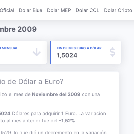
Oficial
Dolar Blue
Dolar MEP
Dolar CCL
Dolar Cripto
embre 2009
N MENSUAL
FIN DE MES EURO A DÓLAR
1,5024
io de Dólar a Euro?
alizó el mes de
Noviembre del 2009
con una
5024
Dólares para adquirir
1
Euro. La variación
cto al mes anterior fue del
-1,52%
.
,0529, lo que dió un decremento en la variación