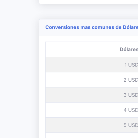
Conversiones mas comunes de Dólares
Dólare
1 US
2 US
3 US
4 US
5 US