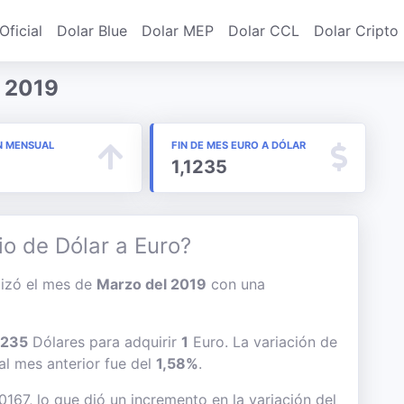
Oficial
Dolar Blue
Dolar MEP
Dolar CCL
Dolar Cripto
o 2019
N MENSUAL
FIN DE MES EURO A DÓLAR
1,1235
io de Dólar a Euro?
alizó el mes de
Marzo del 2019
con una
1235
Dólares para adquirir
1
Euro. La variación de
 al mes anterior fue del
1,58%
.
0167, lo que dió un incremento en la variación del