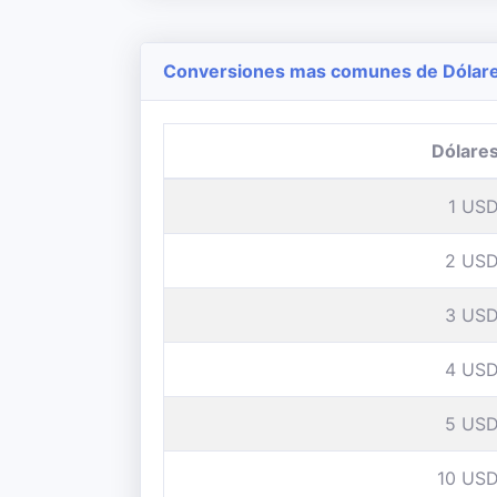
Conversiones mas comunes de Dólares
Dólare
1 US
2 US
3 US
4 US
5 US
10 US