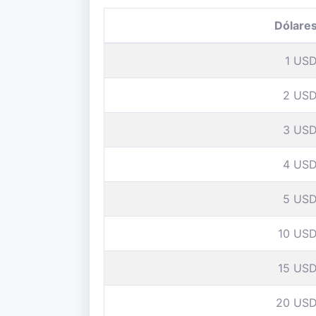
Dólare
1 US
2 US
3 US
4 US
5 US
10 US
15 US
20 US