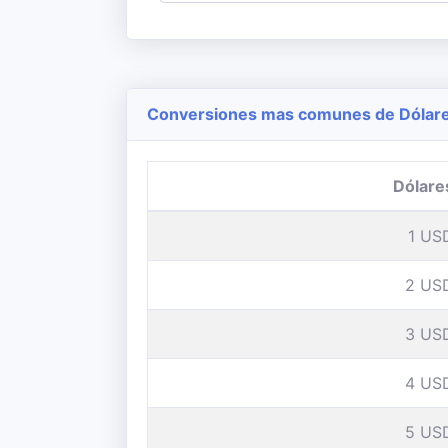
Conversiones mas comunes de Dólares 
Dólare
1 US
2 US
3 US
4 US
5 US