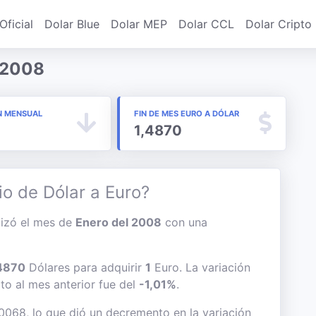
Oficial
Dolar Blue
Dolar MEP
Dolar CCL
Dolar Cripto
 2008
N MENSUAL
FIN DE MES EURO A DÓLAR
1,4870
io de Dólar a Euro?
alizó el mes de
Enero del 2008
con una
4870
Dólares para adquirir
1
Euro. La variación
cto al mes anterior fue del
-1,01%
.
,0068, lo que dió un decremento en la variación