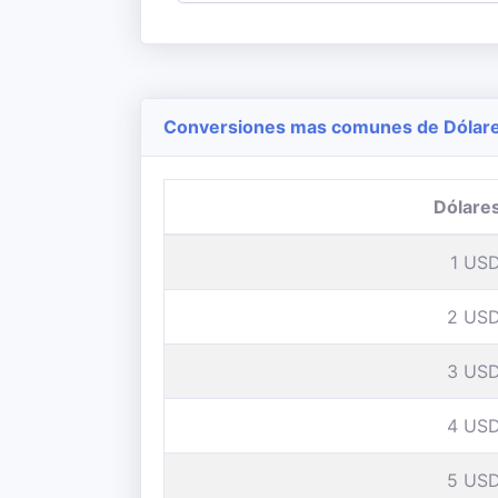
Conversiones mas comunes de Dólares
Dólare
1 US
2 US
3 US
4 US
5 US