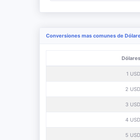
Conversiones mas comunes de Dólares
Dólare
1 US
2 US
3 US
4 US
5 US