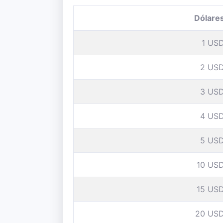
Dólare
1 US
2 US
3 US
4 US
5 US
10 US
15 US
20 US