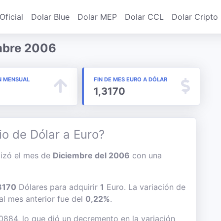
Oficial
Dolar Blue
Dolar MEP
Dolar CCL
Dolar Cripto
mbre 2006
N MENSUAL
FIN DE MES EURO A DÓLAR
1,3170
io de Dólar a Euro?
alizó el mes de
Diciembre del 2006
con una
3170
Dólares para adquirir
1
Euro. La variación de
 al mes anterior fue del
0,22%
.
,0884, lo que dió un decremento en la variación