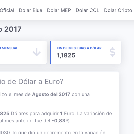
Oficial
Dolar Blue
Dolar MEP
Dolar CCL
Dolar Cripto
o 2017
N MENSUAL
FIN DE MES EURO A DÓLAR
1,1825
io de Dólar a Euro?
alizó el mes de
Agosto del 2017
con una
1825
Dólares para adquirir
1
Euro. La variación de
 al mes anterior fue del
-0,83%
.
,1030, lo que dió un decremento en la variación